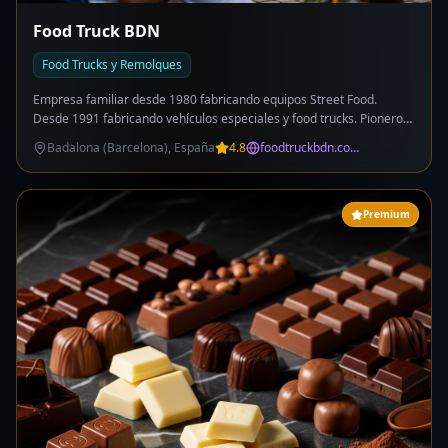
Food Truck BDN
Food Trucks y Remolques
Empresa familiar desde 1980 fabricando equipos Street Food.
Desde 1991 fabricando vehículos especiales y food trucks. Pioneros
en el sector con tercera generación. Parte del grupo Lario Factory.
Badalona (Barcelona), España
4.8
foodtruckbdn.com
Vehículos de altísima gama pensados para trabajar. Servicio de
venta y alquiler. Teléfono fijo: +34 93 017 32 82.
Premium