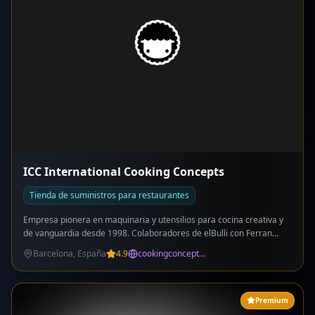
ICC International Cooking Concepts
Tienda de suministros para restaurantes
Empresa pionera en maquinaria y utensilios para cocina creativa y
de vanguardia desde 1998. Colaboradores de elBulli con Ferran
Adrià desde sus inicios. Más de 25 años de experiencia. Catálogo:
Barcelona, España
4.9
cookingconcepts.com
Roner (cocción sous vide: Roner 20, Roner Touch, Roner Compact),
sifones iSi (ProfiWhip, GourmetWhip, Nitro Whip, Thermo Whip),
Gastrovac (cocción al vacío), Pacojet (procesador de congelados),
Rotaval (destilación), Clarimax (clarificación), Nitral (nitrógeno),
Premium
soplete Hotery, Superbags (filtración), ralladores Microplane,