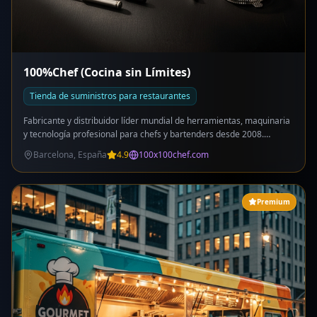
100%Chef (Cocina sin Límites)
Tienda de suministros para restaurantes
Fabricante y distribuidor líder mundial de herramientas, maquinaria
y tecnología profesional para chefs y bartenders desde 2008.
Marcas: 100%Chef, 100%Barman, 100%Lab, 100%Ingredients.
Barcelona, España
4.9
100x100chef.com
Catálogo +2000 referencias: ahumadores gastronómicos (Aladín),
destiladores (Girovap Pro2), liofilizadores (Lyo Chef), conchadoras
chocolate (Twin Stones), esferificación, espumas (Foam Kit), cocina
al vacío, nitrogeno líquido, barbacoas japonesas Kasai, cierra latas,
Premium
moldes silicona, cristalería cocteleria (colección Fantasy/Tesla),
vajilla gres Volcanic, herramientas precisión. Presencia en +70
países, 5 continentes, +250 distribuidores. Centro I+D: 100%Lab.
Formación: YouCook. Proveedores de restaurantes Michelin
(Disfrutar - Mejor Restaurante del Mundo 2024).