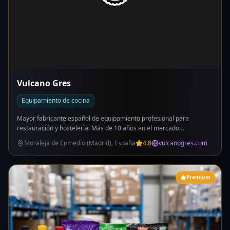
Vulcano Gres
Equipamiento de cocina
Mayor fabricante español de equipamiento profesional para
restauración y hostelería. Más de 10 años en el mercado
internacional con +500 proyectos realizados. Especialización: hornos
Moraleja de Enmedio (Madrid), España
4.8
vulcanogres.com
de brasa, parrillas profesionales, asadores de pollos, hornos de
pizza, buffets, tandooris, espeteros, asadores de piña, cámaras de
maduración y cerámica refractaria. Fabricación a medida adaptada
a las necesidades de cada cliente. Tecnología propia: sistema Turbo
Premium
Brasa (encendido rápido), elevación automática, recogecenizas y
recogegrasas integrados, seguridad contra incendios con cajón
Ascuador cerrado y tobera cortachispas. Clientes de renombre:
Amazónico, Puerto Madero, Przun, Bakker, Las Mañas, Makoto,
Mama Kelly. Red internacional de distribuidores. Catálogo online