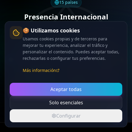
15
países
Presencia Internacional
Proveedores HORECA en España y Latinoamérica
🍪 Utilizamos cookies
Usamos cookies propias y de terceros para
mejorar tu experiencia, analizar el tráfico y
🇳🇱
🇨🇴
🌍
Países Bajos
Colombia
Rumania
1
2
1
personalizar el contenido. Puedes aceptar todas,
rechazarlas o configurar tus preferencias.
🌍
🇩🇪
🌍
🌍
Suecia
Alemania
Bulgaria
Polonia
1
8
1
1
Más información
España
🇪🇸
🇫🇷
🇮🇹
Francia
Italia
156
4
3
🌍
🌍
🌍
🇧🇪
China
Turquía
Aceptar todas
Dinamarca
Bélgica
1
1
1
3
🇦🇹
Austria
Solo esenciales
1
Configurar