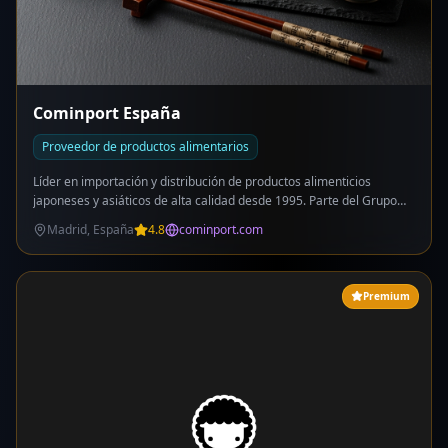
Cominport España
Proveedor de productos alimentarios
Líder en importación y distribución de productos alimenticios
japoneses y asiáticos de alta calidad desde 1995. Parte del Grupo
Takara, compañía internacional con presencia en los 5 continentes.
Madrid, España
4.8
cominport.com
Importación directa de Japón, Tailandia, Taiwán, Vietnam y EEUU.
Catálogo: salsas japonesas (soja Kikkoman, teriyaki, ponzu, miso),
arroces para sushi, algas nori, wasabi, jengibre, fideos
udon/soba/ramen, tofu, edamame, gyozas, tempura, panko, vinagre
Premium
de arroz, sake para cocinar, aceite de sésamo, productos dim sum,
Thai curry, leche de coco, sriracha. Servicio a restaurantes
japoneses, asiáticos, fusión, hoteles, catering y distribuidores. 4
delegaciones en España: Madrid (sede), Barcelona, Alicante y
Málaga. Catálogo 2026 disponible. Formación y recetas para
clientes. Los mejores sabores de Japón desde 1995.