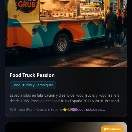
Food Truck Passion
Food Trucks y Remolques
Especialistas en fabricación y diseño de Food Trucks y Food Trailers
desde 1985. Premio Best Food Truck España 2017 y 2018. Presencia
internacional con oficinas en California (EEUU). Servicios:
Girona (Pont-Xetmar), España
4.9
foodtruckpassion.com
fabricación a medida, web personalizada incluida, consultoría para
emprendedores foodtruckers. Tips y formación para
emprendedores. Exportación a todo el mundo.
Premium