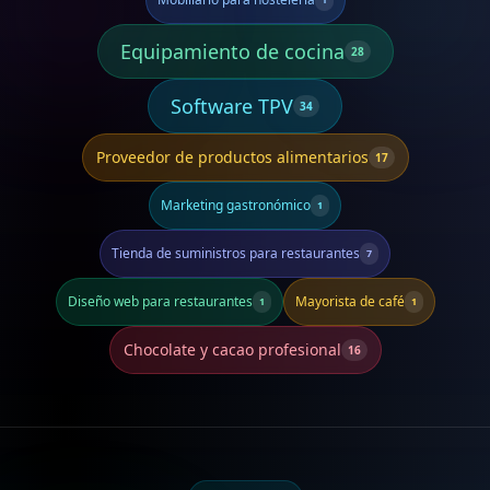
Equipamiento de cocina
28
Software TPV
34
Proveedor de productos alimentarios
17
Marketing gastronómico
1
Tienda de suministros para restaurantes
7
Diseño web para restaurantes
Mayorista de café
1
1
Chocolate y cacao profesional
16