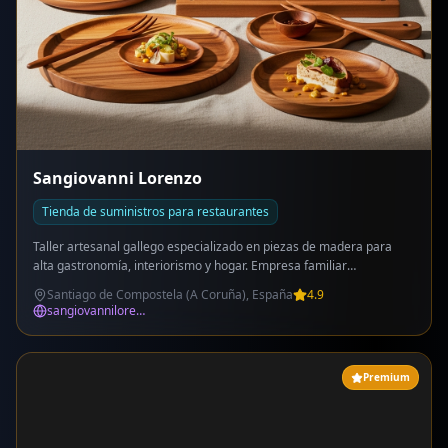
Sangiovanni Lorenzo
Tienda de suministros para restaurantes
Taller artesanal gallego especializado en piezas de madera para
alta gastronomía, interiorismo y hogar. Empresa familiar
comprometida con la artesanía gallega. Catálogo para hostelería:
Santiago de Compostela (A Coruña), España
4.9
Vajilla de madera (cuencos, platos, tablas de cortar), Carros de
sangiovannilorenzo.com
servicio de lujo (modelo Stan), Bandejas artesanales, Centros de
mesa, Cucharas carbonizadas, Accesorios de sala. Servicio a
medida (bespoke) adaptado a cada proyecto. Servicio de
Premium
reacondicionado de vajilla usada. Clientes destacados: Asador
O'Pazo (Estrella Michelin), Restaurante Onice. Apariciones en
prensa: El País Semanal, Arquitectura y Diseño, Guía Repsol.
Showroom + tienda en Santiago de Compostela.