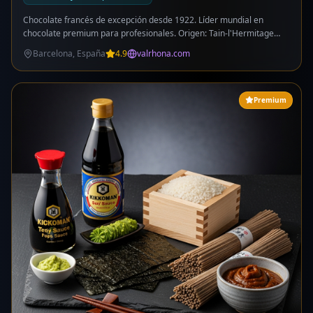
Chocolate francés de excepción desde 1922. Líder mundial en
chocolate premium para profesionales. Origen: Tain-l'Hermitage
(Francia). Catálogo profesional: coberturas (Guanaja 70%, Manjari
Barcelona, España
4.9
valrhona.com
64%, Caraibe 66%, Dulcey 35% blond, Ivoire blanco, Jivara leche),
cacao en polvo, pralinés, pastas de almendra, perlas y decoraciones.
Gama Gourmet para consumidores. Servicio MyValrhona para
clientes profesionales. Chocolate Academy y formación.
Premium
Compromiso sostenible: programa Live Long Cacao. Partner de los
mejores chefs y pasteleros del mundo. Trazabilidad total del grano a
la tableta.