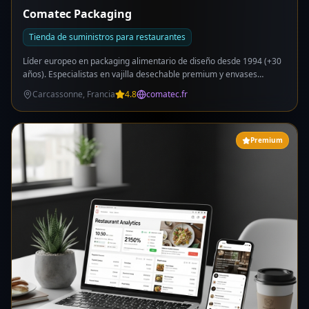
Comatec Packaging
Tienda de suministros para restaurantes
Líder europeo en packaging alimentario de diseño desde 1994 (+30
años). Especialistas en vajilla desechable premium y envases
originales para catering, hostelería, eventos y take away. Catálogo:
Carcassonne, Francia
4.8
comatec.fr
bandejas de presentación (bambú Karou, acero inox GN), cajas meal
box, woodbox (madera horneable), contenedores twist bodega,
botellas de zumo, expositores, cubertería Madera, accesorios. Made
in France con compromiso eco-responsable. Certificaciones: FSC®,
Premium
PEFC, PlanetScore© (evaluación ambiental). Materiales reciclables,
reutilizables y compostables. 40% exportación internacional.
Colaboración con ESATs (centros de discapacidad). Certificación
EcoVadis y Great Place To Work. Personalización de packaging
disponible.