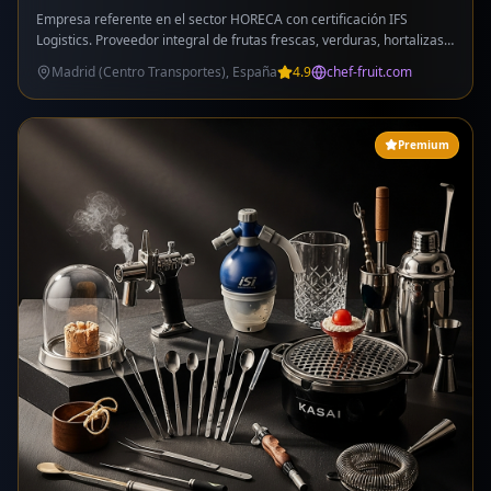
Empresa referente en el sector HORECA con certificación IFS
Logistics. Proveedor integral de frutas frescas, verduras, hortalizas,
frutas tropicales y del bosque, setas y hongos, hierbas aromáticas,
Madrid (Centro Transportes), España
4.9
chef-fruit.com
especias, frutos secos, legumbres, aceites, vinagres, lácteos,
quesos, conservas, productos asiáticos, latinos y de coctelería. IV y V
Gama (productos cortados listos para usar). Flota de 48 vehículos
refrigerados con reparto diario. Servicio a restaurantes, hoteles,
Premium
hospitales, catering, universidades, colegios y guarderías.
WhatsApp: 680 51 99 44. Control de calidad exhaustivo y
trazabilidad garantizada.