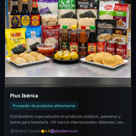
disponible. Visitas con cita previa. Horario: L-V 7:00-15:00h.
Plus Ibérica
Proveedor de productos alimentarios
Distribuidores especializados en productos asiáticos, japoneses y
latinos para hostelería. +50 marcas internacionales: Kikkoman, Lee
Kum Kee, Ajinomoto, Bibigo, Aroy-D, etc. Catálogo: salsas asiáticas
Madrid, España
4.8
plusiberica.es
(soja, teriyaki, chili), arroces japoneses para sushi, noodles y