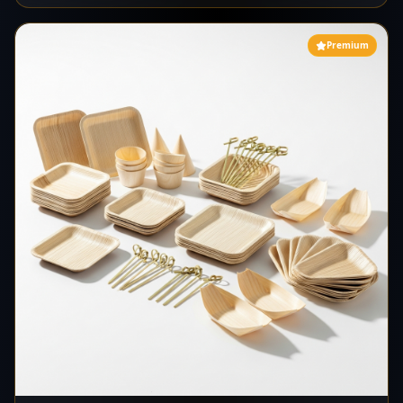
tallarines, algas nori, dim sum, gyozas congeladas, condimentos,
especias, pulpas de frutas exóticas, tofu, productos latinos
(empanadas, chipotles, ají). Venta al por mayor para restaurantes,
Premium
hoteles y catering. Servicio 365 días/año, 24/7. Transporte
refrigerado. 10 años de experiencia. Stock garantizado.