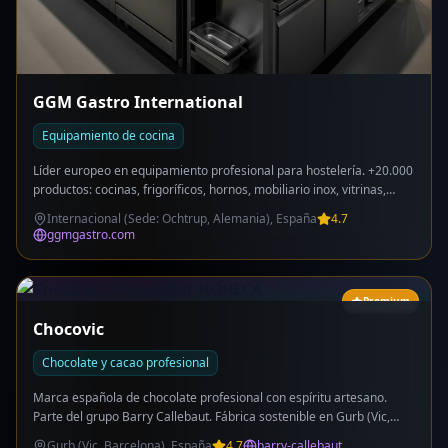
GGM Gastro International
Equipamiento de cocina
Líder europeo en equipamiento profesional para hostelería. +20.000
productos: cocinas, frigoríficos, hornos, mobiliario inox, vitrinas,
ventilación y más. 90% marca propia. Relación calidad-precio
Internacional (Sede: Ochtrup, Alemania), España
4.7
excepcional. 22 showrooms en todo el mundo. Facturación >500M€.
ggmgastro.com
Entrega en 2 días en España.
Premium
Chocovic
Chocolate y cacao profesional
Marca española de chocolate profesional con espíritu artesano.
Parte del grupo Barry Callebaut. Fábrica sostenible en Gurb (Vic,
Barcelona). Catálogo: Línea Premium (Origin Único, Selváticas,
Gurb (Vic, Barcelona), España
4.7
barry-callebaut.com