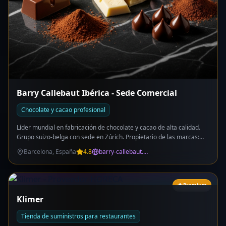
Barry Callebaut Ibérica - Sede Comercial
Chocolate y cacao profesional
Líder mundial en fabricación de chocolate y cacao de alta calidad.
Grupo suizo-belga con sede en Zúrich. Propietario de las marcas:
Callebaut, Cacao Barry, Chocovic. Compromiso 100% chocolate
Barcelona, España
4.8
barry-callebaut.com
sostenible. Suministro a industria alimentaria, pastelería y
chocolatería profesional. Fábrica en Gurb (Vic, Barcelona) - antigua
Chocovic. Chocolate Academy Barcelona para formación
profesional. Presente en +40 países con +60 instalaciones de
Premium
producción.
Klimer
Tienda de suministros para restaurantes