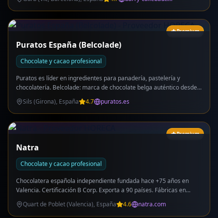
Selección), coberturas clásicas: Tobado (negro 37.9%), Quador,
nueva Lennix 57% (negro intenso). Enfoque en artesanos
chocolateros españoles. Embajador: Raúl Bernal (Mejor Maestro
Artesano Chocolatero de España). Chocolate Academy Barcelona en
Premium
sus instalaciones.
Puratos España (Belcolade)
Chocolate y cacao profesional
Puratos es líder en ingredientes para panadería, pastelería y
chocolatería. Belcolade: marca de chocolate belga auténtico desde
1988 para profesionales. Made in Belgium. Catálogo: Belcolade
Sils (Girona), España
4.7
puratos.es
Selection (negro 54%, leche, blanco 29.5%), Origins (Vietnam 73%,
Perú), Plant Based (vegano), Cacao-Trace (sostenible). Fábrica
neutra en carbono. Centros Puratos Inspira para formación.
Oficinas: Sils (sede), Terrassa, Madrid (nueva sede corporativa
Premium
6000m²). Atención cliente: 900 878 779 (gratuito).
Natra
Chocolate y cacao profesional
Chocolatera española independiente fundada hace +75 años en
Valencia. Certificación B Corp. Exporta a 90 países. Fábricas en
Bélgica, Francia, España y Canadá. Valoración ~600M€. Catálogo:
Quart de Poblet (Valencia), España
4.6
natra.com
Coberturas profesionales (negro 70%, leche, blanco), chocolate sin
azúcar añadido, cacao en polvo Córdoba (10-12%), rellenos, snacks,